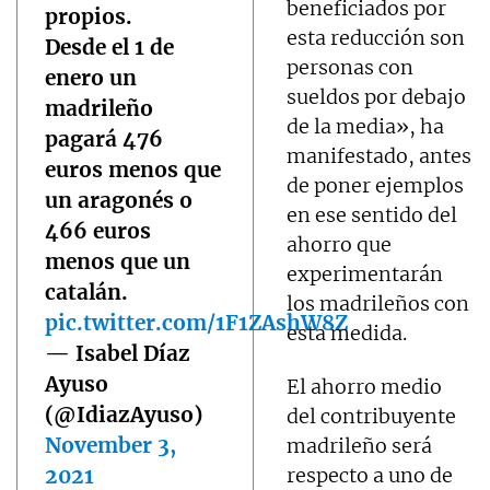
beneficiados por
propios.
esta reducción son
Desde el 1 de
personas con
enero un
sueldos por debajo
madrileño
de la media», ha
pagará 476
manifestado, antes
euros menos que
de poner ejemplos
un aragonés o
en ese sentido del
466 euros
ahorro que
menos que un
experimentarán
catalán.
los madrileños con
pic.twitter.com/1F1ZAshW8Z
esta medida.
— Isabel Díaz
Ayuso
El ahorro medio
(@IdiazAyuso)
del contribuyente
November 3,
madrileño será
2021
respecto a uno de