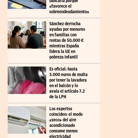
bancaria porque
«favorece el
sobreendeudamiento»
Sánchez derrocha
ayudas por menores
en familias con
rentas de 50.000 €
mientras España
lidera la UE en
pobreza infantil
Es oficial: hasta
3.000 euros de multa
por tener la lavadora
en el balcón y lo
avala el artículo 7.2
de la LPH
Los expertos
coinciden: el modo
«seco» del aire
acondicionado
consume menos
electricidad