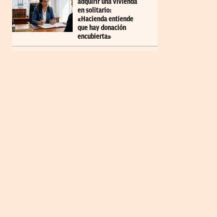
adquirir una vivienda
en solitario:
«Hacienda entiende
que hay donación
encubierta»