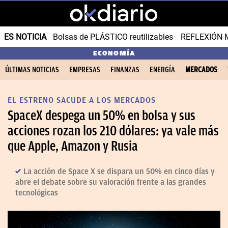
ES NOTICIA
Bolsas de PLÁSTICO reutilizables
REFLEXIÓN 
ECONOMÍA
ÚLTIMAS NOTICIAS
EMPRESAS
FINANZAS
ENERGÍA
MERCADOS
EL ESTRENO SACUDE A LOS MERCADOS
SpaceX despega un 50% en bolsa y sus
acciones rozan los 210 dólares: ya vale más
que Apple, Amazon y Rusia
La acción de Space X se dispara un 50% en cinco días y
abre el debate sobre su valoración frente a las grandes
tecnológicas