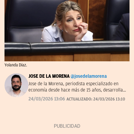
Yolanda Díaz.
JOSE DE LA MORENA
@josedelamorena
Jose de la Morena, periodista especializado en
economía desde hace más de 15 años, desarrolla
su labor en el campo de la comunicación desde el
24/03/2026 13:06
ACTUALIZADO:
24/03/2026 13:10
prisma de las tendencias, los números y resultados
de las distintas compañías. Una tarea que le ha
llevado a conocer a fondo el mundo empresarial.
Ha trabajado también en comunicación corporativa
y como asesor para distintas marcas