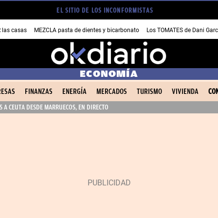
EL SITIO DE LOS INCONFORMISTAS
las casas
MEZCLA pasta de dientes y bicarbonato
Los TOMATES de Dani Garc
ECONOMÍA
ESAS
FINANZAS
ENERGÍA
MERCADOS
TURISMO
VIVIENDA
CO
 A CEUTA DESDE MARRUECOS, EN DIRECTO