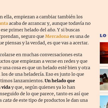
con ella, empiezan a cambiar también los
anta
acaba de arrancar y, aunque todavía no
 ese primer helado del año. Y si buscas
LO
orprendan, seguro que
Mercadona
es una de
e piensas y la verdad, es que vas a acertar.
 colarse en muchas conversaciones esta
ctos que empiezan a verse en redes y que
e una cosa es que un helado esté bien y otra
os de una heladería. Eso es justo lo que
últimos lanzamientos.
Un helado que
a vida
y que, según quienes ya lo han
seguido de lo que parece, tanto es así que
la
cata
de este tipo de productos le dan una