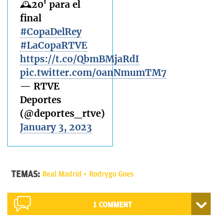
🕰️20' para el
final
#CopaDelRey
#LaCopaRTVE
https://t.co/QbmBMjaRdI
pic.twitter.com/0anNmumTM7
— RTVE
Deportes
(@deportes_rtve)
January 3, 2023
TEMAS:
Real Madrid
Rodrygo Goes
1 COMMENT