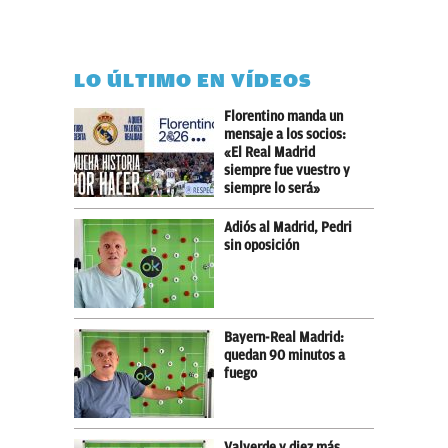
LO ÚLTIMO EN VÍDEOS
Florentino manda un
mensaje a los socios:
«El Real Madrid
siempre fue vuestro y
siempre lo será»
Adiós al Madrid, Pedri
sin oposición
Bayern-Real Madrid:
quedan 90 minutos a
fuego
Valverde y diez más