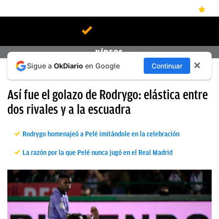
ÚLTIMAS
VÍDEOS
✕
Sigue a
OkDiario
en Google
Continuar
NOTICIAS
COPA DEL REY
REAL
Así fue el golazo de Rodrygo: elástica entre
MADRID
dos rivales y a la escuadra
BALONCESTO
Rodrygo homenajeó a Pelé imitándole en la celebración
CANTERA
La razón por la que Pelé nunca jugó en el Real Madrid
FICHAJES
DIRECTO
FEMENINO
PAPARAZZI