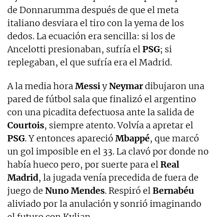
de Donnarumma después de que el meta
italiano desviara el tiro con la yema de los
dedos. La ecuación era sencilla: si los de
Ancelotti presionaban, sufría el
PSG
; si
replegaban, el que sufría era el Madrid.
A la media hora
Messi
y
Neymar
dibujaron una
pared de fútbol sala que finalizó el argentino
con una picadita defectuosa ante la salida de
Courtois
, siempre atento. Volvía a apretar el
PSG
. Y entonces apareció
Mbappé
, que marcó
un gol imposible en el 33. La clavó por donde no
había hueco pero, por suerte para el
Real
Madrid
, la jugada venía precedida de fuera de
juego de
Nuno Mendes
. Respiró el
Bernabéu
aliviado por la anulación y sonrió imaginando
el futuro con Kylian.