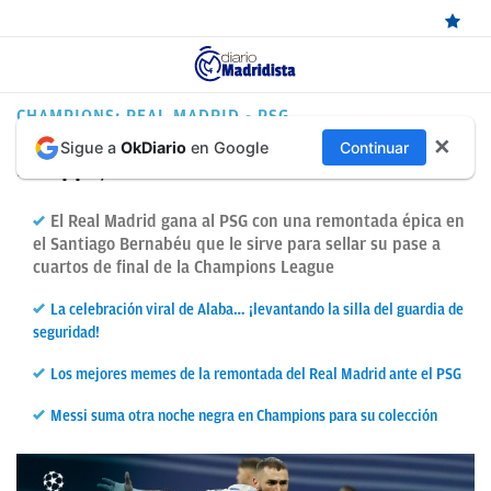
ÚLTIMAS
CHAMPIONS: REAL MADRID - PSG
✕
Sigue a
OkDiario
en Google
Continuar
NOTICIAS
Mbappé, esto es el Madrid
REAL
El Real Madrid gana al PSG con una remontada épica en
MADRID
el Santiago Bernabéu que le sirve para sellar su pase a
cuartos de final de la Champions League
BALONCESTO
La celebración viral de Alaba… ¡levantando la silla del guardia de
CANTERA
seguridad!
FICHAJES
Los mejores memes de la remontada del Real Madrid ante el PSG
DIRECTO
Messi suma otra noche negra en Champions para su colección
FEMENINO
PAPARAZZI