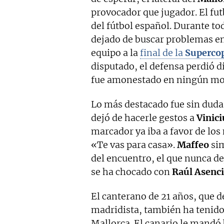
provocador que jugador. El fu
del fútbol español. Durante to
dejado de buscar problemas en 
equipo a la
final de la
Superco
disputado, el defensa perdió d
fue amonestado en ningún m
Lo más destacado fue sin duda
dejó de hacerle gestos a
Vinici
marcador ya iba a favor de los 
«Te vas para casa».
Maffeo
sim
del encuentro, el que nunca de
se ha chocado con
Raúl Asenc
El canterano de 21 años, que d
madridista, también ha tenido
Mallorca. El canario le mandó 