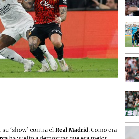
r su ‘show’ contra el
Real Madrid
. Como era
rca
ha vuelto a demostrar que era mejor