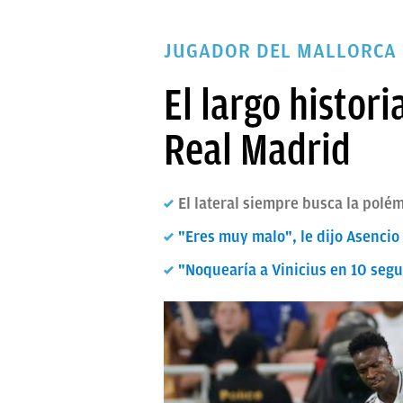
PAPARAZZI
JUGADOR DEL MALLORCA
OKDIARIO
El largo histor
Real Madrid
El lateral siempre busca la polé
"Eres muy malo", le dijo Asencio
"Noquearía a Vinicius en 10 segu