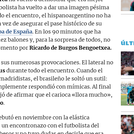
tbolista ha vuelto a dar una imagen pésima
do el encuentro, el hispanoargentino no ha
vez de asegurar el pase histórico de su
pa de España
. En los 90 minutos que ha
iez balones y, para la sorpresa de todos, no
ÚLT
omento por
Ricardo de Burgos Bengoetxea.
 sus numerosas provocaciones. El lateral no
us
durante todo el encuentro. Cuando el
madridistas, el brasileño le soltó un sutil:
plemente respondió con mímicas. Al final
jó de afirmar que el carioca «llora mucho»,
io
.
ebutó en noviembre con la elástica
 un encontronazo con el futbolista del
besos y no tuvo dudas en decirle que era