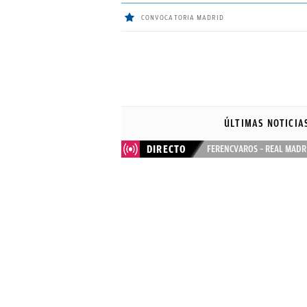
CONVOCATORIA MADRID
ÚLTIMAS
NOTICIAS
ÚLTIMAS NOTICIA
REAL
DIRECTO
FERENCVAROS – REAL MADR
MADRID
BALONCESTO
CANTERA
FICHAJES
DIRECTO
FEMENINO