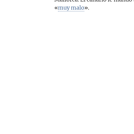
«
muy malo
».