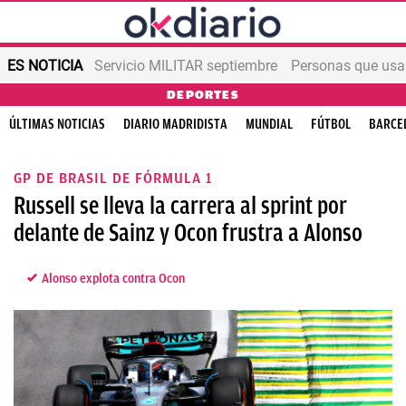
ES NOTICIA
Servicio MILITAR septiembre
Personas que us
DEPORTES
ÚLTIMAS NOTICIAS
DIARIO MADRIDISTA
MUNDIAL
FÚTBOL
BARCE
GP DE BRASIL DE FÓRMULA 1
Russell se lleva la carrera al sprint por
delante de Sainz y Ocon frustra a Alonso
Alonso explota contra Ocon