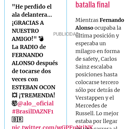
batalla final
"He perdido el
ala delantera…
Mientras
Fernando
¡GRACIAS A
Alonso
ocupaba la
NUESTRO
última posición y
AMIGO!" 💣
esperaba un
La RADIO de
milagro en forma
FERNANDO
de safety, Carlos
ALONSO después
Sainz escalaba
de tocarse dos
posiciones hasta
veces con
colocarse tercero
ESTEBAN OCON
sólo por detrás de
💥 ¡TREMENDA!
Verstappen y el
🤯
@alo_oficial
Mercedes de
#BrasilDAZNF1
Russell. Lo mejor
🇧🇷
estaba por llegar
pic.twitter.com/wGPFuNtiNK
en una carrera al