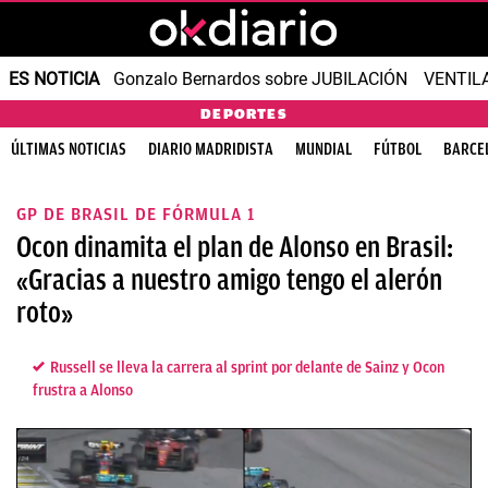
ES NOTICIA
Gonzalo Bernardos sobre JUBILACIÓN
VENTIL
DEPORTES
ÚLTIMAS NOTICIAS
DIARIO MADRIDISTA
MUNDIAL
FÚTBOL
BARCE
GP DE BRASIL DE FÓRMULA 1
Ocon dinamita el plan de Alonso en Brasil:
«Gracias a nuestro amigo tengo el alerón
roto»
Russell se lleva la carrera al sprint por delante de Sainz y Ocon
frustra a Alonso