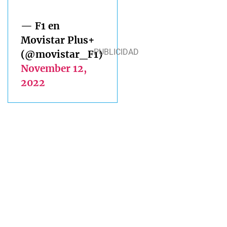
— F1 en
Movistar Plus+
(@movistar_F1)
November 12,
2022