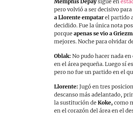
Memphis Depay
sigue en
esta
pero volvió a ser decisivo para
a Llorente empatar
el partido 
decidido. Fue la única nota po
porque
apenas se vio a Griezm
mejores. Noche para olvidar d
Oblak:
No pudo hacer nada en 
en el área pequeña. Luego sí e
pero no fue un partido en el q
Llorente:
Jugó en tres posicion
descanso más adelantado, prime
la sustitución de
Koke,
como me
en el corazón del área en el de