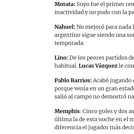
Morata:
Suyo fue el primer rema
inactividad y no pudo con la pa
Nahuel:
No mejoró para nada l
argentino sigue siendo una so
temporada.
Lino:
De los peores partidos d
habitual.
Lucas Vázquez
le co
Pablo Barrios:
Acabó jugando d
porque venía en un gran estado
salió al campo no demostró na
Memphis
: Cinco goles y dos a
última la de esta noche en el 
diferencia el jugador más decis