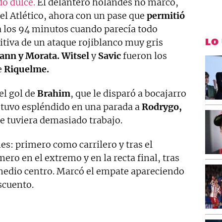
do dulce.
El delantero holandés no marcó,
 el Atlético, ahora con un pase que
permitió
a los 94 minutos cuando parecía todo
LO
sitiva de un ataque rojiblanco muy gris
ann y Morata. Witsel
y
Savic
fueron los
e
Riquelme.
el gol de
Brahim
, que le disparó a bocajarro
stuvo espléndido en una parada a
Rodrygo,
ue tuviera demasiado trabajo.
es: primero como carrilero y tras el
ro en el extremo y en la recta final, tras
dio centro. Marcó el empate apareciendo
scuento.