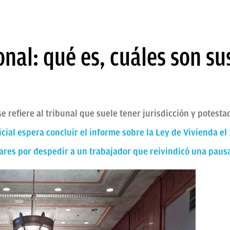
nal: qué es, cuáles son su
 refiere al tribunal que suele tener jurisdicción y potestad
cial espera concluir el informe sobre la Ley de Vivienda el
res por despedir a un trabajador que reivindicó una paus