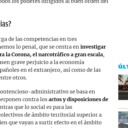
todos los poderes dirigidos al buen orden del
ias?
rga de las competencias en tres
enemos lo penal, que se centra en
investigar
ra la Corona, el narcotráfico a gran escala
,
usen grave perjuicio a la economía
ÚL
pañoles en el extranjero, así como de las
ntre otros.
contencioso-administrativo se basa en
terponen contra los
actos y disposiciones de
tras que lo social es para las
lectivos de ámbito territorial superior a
 que vayan a surtir efecto en el ámbito