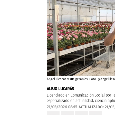
Ángel Illescas y sus geranios. Foto: @angelille
ALEJO LUCARÁS
Licenciado en Comunicación Social por l
especializado en actualidad, ciencia apl
divulgativo y orientado a explicar al le
21/03/2026 08:15
ACTUALIZADO:
21/03
cotidiana.