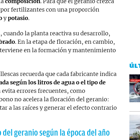
la
composición
. Para que el geranio crezca
 por fertilizantes con una proporción
o
y
potasio
.
 cuando la planta reactiva su desarrollo,
ibrado
. En la etapa de floración, en cambio,
interviene en la formación y mantenimiento
ÚL
 Illescas recuerda que cada fabricante indica
da según los litros de agua o el tipo de
a evita errores frecuentes, como
bono no acelera la floración del geranio:
tar a las raíces y generar el efecto contrario
 del geranio según la época del año