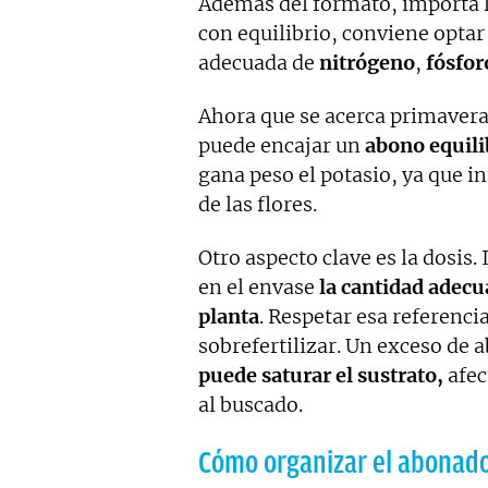
Además del formato, importa 
con equilibrio, conviene optar
adecuada de
nitrógeno
,
fósfor
Ahora que se acerca primavera,
puede encajar un
abono equil
gana peso el potasio, ya que 
de las flores.
Otro aspecto clave es la dosis.
en el envase
la cantidad adecua
planta
. Respetar esa referenci
sobrefertilizar. Un exceso de a
puede saturar el sustrato,
afec
al buscado.
Cómo organizar el abonado