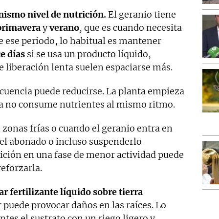
mismo nivel de nutrición.
El geranio tiene
primavera
y
verano
, que es cuando necesita
e ese periodo, lo habitual es mantener
ce
días
si se usa un producto líquido,
 liberación lenta suelen espaciarse más.
recuencia puede reducirse. La planta empieza
 ya no consume nutrientes al mismo ritmo.
 zonas frías o cuando el geranio entra en
 el abonado o incluso suspenderlo
ición en una fase de menor actividad puede
reforzarla.
ar fertilizante líquido sobre tierra
r puede provocar daños en las raíces. Lo
es el sustrato con un riego ligero y,