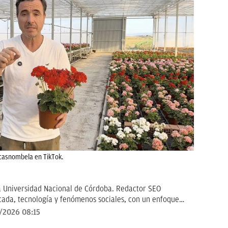
scasnombela en TikTok.
a Universidad Nacional de Córdoba. Redactor SEO
icada, tecnología y fenómenos sociales, con un enfoque
ctor cómo los grandes temas de hoy impactan en su vida
/2026 08:15