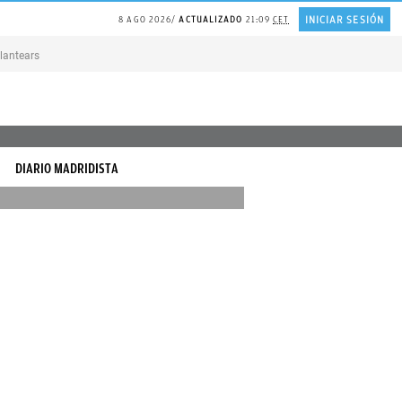
INICIAR SESIÓN
8 AGO 2026
ACTUALIZADO
21:09
CET
lantearse la VIDA
BOLSAS de plástico para reutilizarlas
Modo «seco» del AIRE 
DIARIO MADRIDISTA