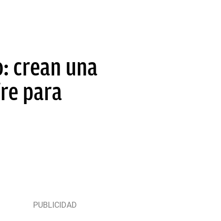
o: crean una
fre para