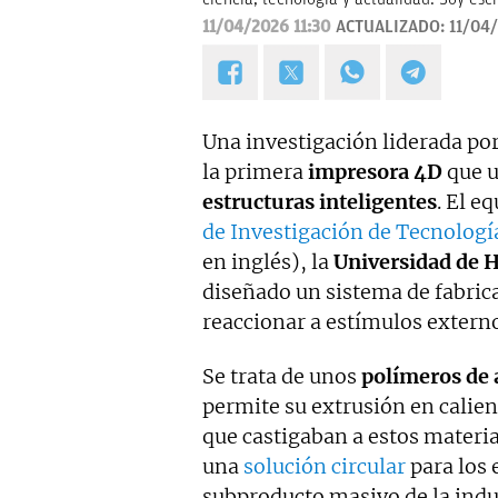
11/04/2026 11:30
ACTUALIZADO:
11/04/
Una investigación liderada po
la primera
impresora 4D
que u
estructuras inteligentes
. El e
de Investigación de Tecnologí
en inglés), la
Universidad de 
diseñado un sistema de fabric
reaccionar a estímulos extern
Se trata de unos
polímeros de 
permite su extrusión en calien
que castigaban a estos materia
una
solución circular
para los 
subproducto masivo de la indu