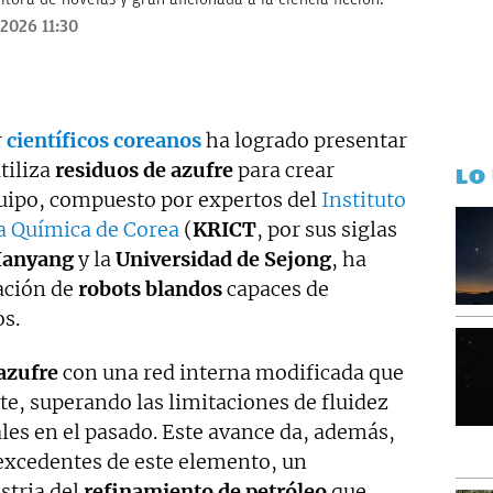
2026 11:30
r
científicos coreanos
ha logrado presentar
tiliza
residuos de azufre
para crear
LO
quipo, compuesto por expertos del
Instituto
a Química de Corea
(
KRICT
, por sus siglas
Hanyang
y la
Universidad de Sejong
, ha
ación de
robots
blandos
capaces de
os.
azufre
con una red interna modificada que
te, superando las limitaciones de fluidez
les en el pasado. Este avance da, además,
excedentes de este elemento, un
stria del
refinamiento de petróleo
que