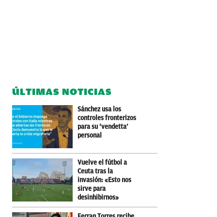
ÚLTIMAS NOTICIAS
Sánchez usa los
controles fronterizos
para su ‘vendetta’
personal
Vuelve el fútbol a
Ceuta tras la
invasión: «Esto nos
sirve para
desinhibirnos»
Ferran Torres recibe