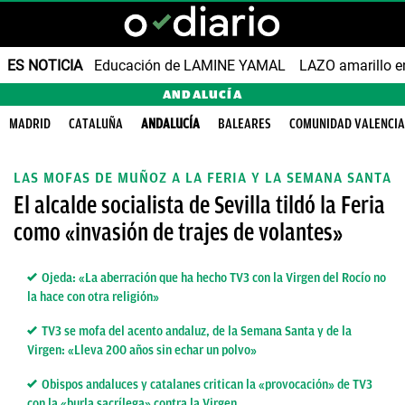
ES NOTICIA
Educación de LAMINE YAMAL
LAZO amarillo e
ANDALUCÍA
MADRID
CATALUÑA
ANDALUCÍA
BALEARES
COMUNIDAD VALENCI
LAS MOFAS DE MUÑOZ A LA FERIA Y LA SEMANA SANTA
El alcalde socialista de Sevilla tildó la Feria
como «invasión de trajes de volantes»
Ojeda: «La aberración que ha hecho TV3 con la Virgen del Rocío no
la hace con otra religión»
TV3 se mofa del acento andaluz, de la Semana Santa y de la
Virgen: «Lleva 200 años sin echar un polvo»
Obispos andaluces y catalanes critican la «provocación» de TV3
con la «burla sacrílega» contra la Virgen