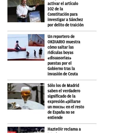
activar el artículo
102 de la
Constitución para
investigar a Sánchez
por delito de traición
Un reportero de
OKDIARIO muestra
cómo saltar las
ridículas boyas
«disuasorias»
puestas por el
Gobierno tras la
invasión de Ceuta
Sólo los de Madrid
saben el verdadero
significado de la
expresión «pillarse
un moco»: en el resto
de España no se
entiende
HazteOir reclama a