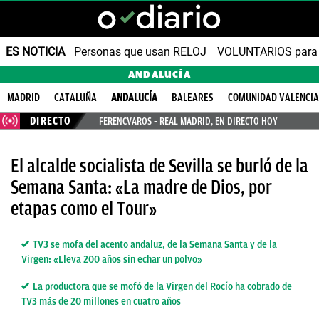
ES NOTICIA
Personas que usan RELOJ
VOLUNTARIOS para v
ANDALUCÍA
MADRID
CATALUÑA
ANDALUCÍA
BALEARES
COMUNIDAD VALENCI
DIRECTO
FERENCVAROS – REAL MADRID, EN DIRECTO HOY
El alcalde socialista de Sevilla se burló de la
Semana Santa: «La madre de Dios, por
etapas como el Tour»
TV3 se mofa del acento andaluz, de la Semana Santa y de la
Virgen: «Lleva 200 años sin echar un polvo»
La productora que se mofó de la Virgen del Rocío ha cobrado de
TV3 más de 20 millones en cuatro años