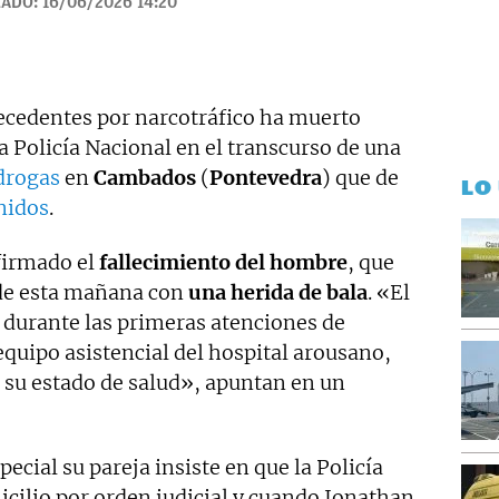
ZADO:
16/06/2026 14:20
tó de sucesos y actualidad para Las Mañanas de Cuatro y el
el año 2019 y desde entonces colaboro con TVE. Desde
puedes escuchar en el programa Por Fin de Onda Cero en
". Coautor de los libros "Los reyes latinos", "Red de
ecedentes por narcotráfico ha muerto
a Policía Nacional en el transcurso de una
 drogas
en
Cambados
(
Pontevedra
) que de
LO
nidos
.
nfirmado el
fallecimiento del hombre
, que
 de esta mañana con
una herida de bala
. «El
 durante las primeras atenciones de
quipo asistencial del hospital arousano,
a su estado de salud», apuntan en un
pecial su pareja insiste en que la Policía
icilio por orden judicial y cuando Jonathan