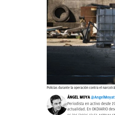
Policías durante la operación contra el narcot
ÁNGEL MOYA
@AngelMoyat
Periodista en activo desde 1
actualidad. En OKDIARIO desd
pasé por los Informativos de