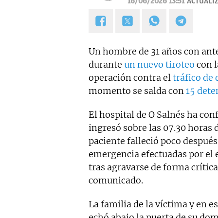
16/06/2026 13:51
ACTUALI
2006, fui prescriptor en pla
Programa de Ana Rosa hasta 
hace dos años, también me 
la sección "De buenos y malos
Un hombre de 31 años con ant
mentiras" y "Tras el muro".
durante
un nuevo tiroteo
con l
operación contra el
tráfico de
momento se salda con
15 dete
El hospital de O Salnés ha co
ingresó sobre las 07.30 horas
paciente falleció poco después
emergencia efectuadas por el e
tras agravarse de forma crític
comunicado.
La familia de la víctima y en es
echó abajo la puerta de su dom