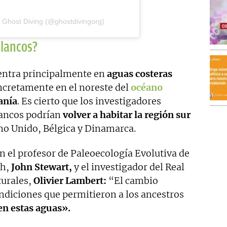
 Ghost Diving (@ghostdivingorg)
blancos?
uentra principalmente en
aguas costeras
ncretamente en el noreste del
océano
eanía
. Es cierto que los investigadores
lancos podrían
volver a habitar la región sur
ino Unido, Bélgica y Dinamarca.
n el profesor de Paleoecología Evolutiva de
h,
John Stewart,
y el investigador del Real
turales,
Olivier Lambert:
“El cambio
ondiciones que permitieron a los ancestros
en estas aguas».