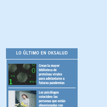
LO ÚLTIMO EN OKSALUD
Crean la mayor
biblioteca de
proteínas virales
para adelantarse a
futuras pandemias
Los psicólogos
coinciden: las
personas que están
obsesionadas con