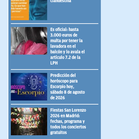
clandestina
Es oficial: hasta
3.000 euros de
multa por tener la
lavadora en el
balcón y lo avala el
artículo 7.2 de la
LPH
Predicción del
horóscopo para
Escorpio hoy,
sábado 8 de agosto
de 2026
Fiestas San Lorenzo
2026 en Madrid:
fechas, programa y
todos los conciertos
gratuitos