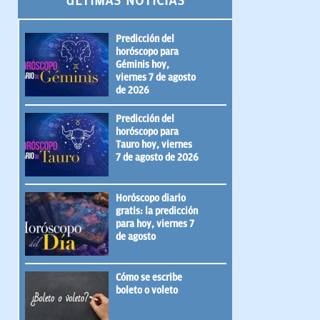
ÚLTIMAS NOTICIAS
Predicción del
horóscopo para
Géminis hoy,
viernes 7 de agosto
de 2026
Predicción del
horóscopo para
Tauro hoy, viernes
7 de agosto de 2026
Horóscopo diario
gratis: la predicción
para hoy, viernes 7
de agosto
Cómo se escribe
boleto o voleto