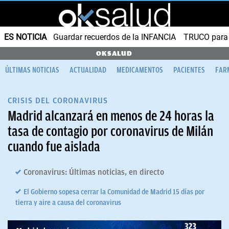
ES NOTICIA
Guardar recuerdos de la INFANCIA
TRUCO para
OKSALUD
ÚLTIMAS NOTICIAS
ACTUALIDAD
MEDICAMENTOS
PACIENTES
FAR
CRISIS DEL CORONAVIRUS
Madrid alcanzará en menos de 24 horas la
tasa de contagio por coronavirus de Milán
cuando fue aislada
Coronavirus: Últimas noticias, en directo
El Gobierno sopesa cerrar la Comunidad de Madrid 15 días por
tierra y aire a causa del coronavirus