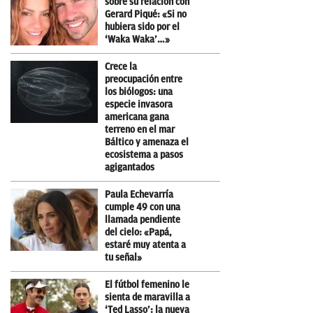
sobre su relación con
Gerard Piqué: «Si no
hubiera sido por el
‘Waka Waka’…»
Crece la
preocupación entre
los biólogos: una
especie invasora
americana gana
terreno en el mar
Báltico y amenaza el
ecosistema a pasos
agigantados
Paula Echevarría
cumple 49 con una
llamada pendiente
del cielo: «Papá,
estaré muy atenta a
tu señal»
El fútbol femenino le
sienta de maravilla a
‘Ted Lasso’: la nueva