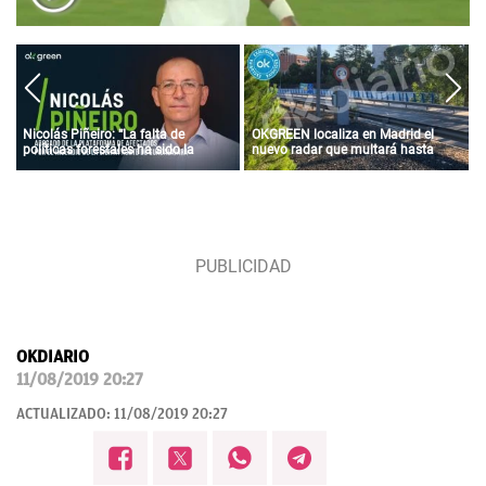
Nicolás Piñeiro: “La falta de
OKGREEN localiza en Madrid el
políticas forestales ha sido la
nuevo radar que multará hasta
gasolina que ha arrasado media
con 3.000 euros a los coches más
provincia”
contaminantes
OKDIARIO
11/08/2019 20:27
ACTUALIZADO:
11/08/2019 20:27