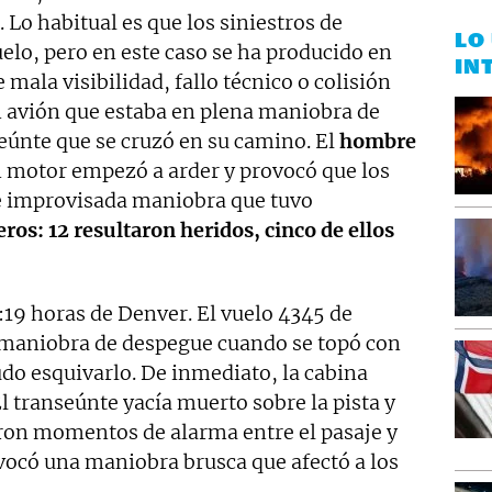
. Lo habitual es que los siniestros de
LO
elo, pero en este caso se ha producido en
IN
 mala visibilidad, fallo técnico o colisión
n avión que estaba en plena maniobra de
eúnte que se cruzó en su camino. El
hombre
n motor empezó a arder y provocó que los
 e improvisada maniobra que tuvo
eros: 12 resultaron heridos, cinco de ellos
3:19 horas de Denver. El vuelo 4345 de
 maniobra de despegue cuando se topó con
pudo esquivarlo. De inmediato, la cabina
El transeúnte yacía muerto sobre la pista y
eron momentos de alarma entre el pasaje y
rovocó una maniobra brusca que afectó a los