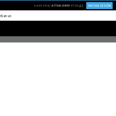
INICIAR SESIÓN
6 AGO 2026
ACTUALIZADO
07:18
CET
TIS en una ISLA en GRECIA
Psicología personas que JUSTIFICAN todo