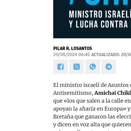
PILAR R. LOSANTOS
20/05/2024 06:45
ACTUALIZADO:
20/0
El ministro israelí de Asuntos
Antisemitismo,
Amichai Chikl
que «los que salen a la calle 
apoyan la
sharia
en Europa» y 
Bretaña que ganaron las elec
y dicen en voz alta que quiere