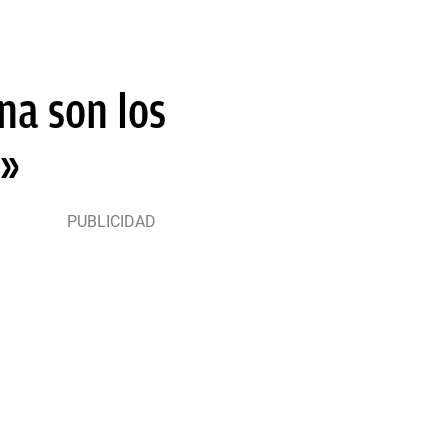
na son los
a»