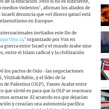
 de la educación. Pero si no es suficiente,
 medios violentos’, afirman los aliados de
israelí denuncia que «el dinero qatarí está
antisemitismo en Europa».
 internacionales invitados este fin de
opa Viva 24
’ organizado por Vox en
na guerra entre Israel y el mundo árabe sino
, entre el Islam radical y la civilización
yó los pactos de Oslo -las negociaciones
, Yitzhak Rabin, y el líder de la
n de Palestina (OLP), Yasser Arafat entre
co que sirvió es para que la OLP se rearmara
imos armarse. El acuerdo era que dejarían
itación y crearían una autonomía pacífica