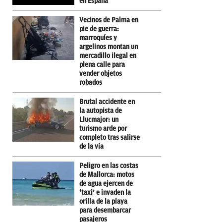
en España
Vecinos de Palma en
pie de guerra:
marroquíes y
argelinos montan un
mercadillo ilegal en
plena calle para
vender objetos
robados
Brutal accidente en
la autopista de
Llucmajor: un
turismo arde por
completo tras salirse
de la vía
Peligro en las costas
de Mallorca: motos
de agua ejercen de
‘taxi’ e invaden la
orilla de la playa
para desembarcar
pasajeros