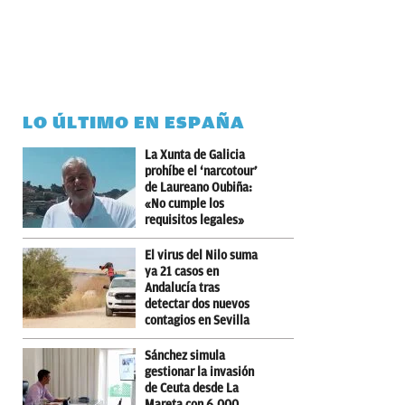
LO ÚLTIMO EN ESPAÑA
La Xunta de Galicia
prohíbe el ‘narcotour’
de Laureano Oubiña:
«No cumple los
requisitos legales»
El virus del Nilo suma
ya 21 casos en
Andalucía tras
detectar dos nuevos
contagios en Sevilla
Sánchez simula
gestionar la invasión
de Ceuta desde La
Mareta con 6.000