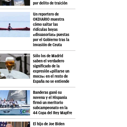
por delito de traición
Un reportero de
OKDIARIO muestra
cómo saltar las
ridículas boyas
«disuasorias» puestas
por el Gobierno tras la
invasión de Ceuta
Sólo los de Madrid
saben el verdadero
significado de la
expresión «pillarse un
moco»: en el resto de
España no se entiende
Banderas ganó su
novena y el Hispania
firmó un meritorio
subcampeonato en la
44 Copa del Rey Mapfre
El hijo de Joe Biden