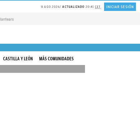
INICIAR SESIÓN
8 AGO 2026
ACTUALIZADO
20:41
CET
lantearse la VIDA
BOLSAS de plástico para reutilizarlas
Modo «seco» del AIRE 
CASTILLA Y LEÓN
MÁS COMUNIDADES