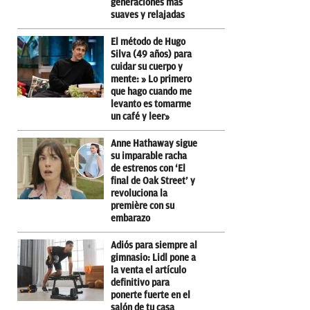
generaciones más
suaves y relajadas
El método de Hugo
Silva (49 años) para
cuidar su cuerpo y
mente: » Lo primero
que hago cuando me
levanto es tomarme
un café y leer»
Anne Hathaway sigue
su imparable racha
de estrenos con ‘El
final de Oak Street’ y
revoluciona la
première con su
embarazo
Adiós para siempre al
gimnasio: Lidl pone a
la venta el artículo
definitivo para
ponerte fuerte en el
salón de tu casa