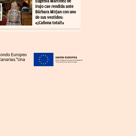
Eugenia Martínez de
Irujo cae rendida ante
Bárbara Mirjan con uno
de sus vestidos:
«¡Cañona total!»
 Fondo Europeo
 Canarias.”Una