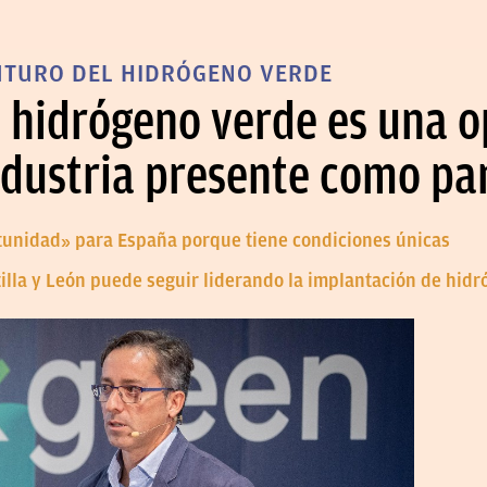
FUTURO DEL HIDRÓGENO VERDE
l hidrógeno verde es una 
ndustria presente como par
tunidad» para España porque tiene condiciones únicas
illa y León puede seguir liderando la implantación de hid