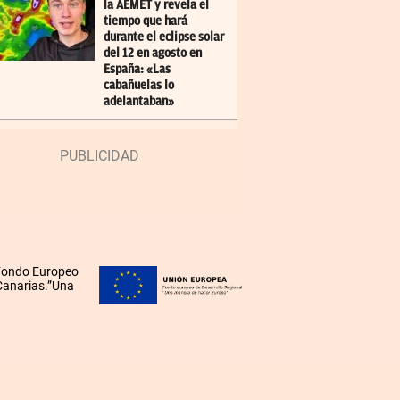
la AEMET y revela el
tiempo que hará
durante el eclipse solar
del 12 en agosto en
España: «Las
cabañuelas lo
adelantaban»
 Fondo Europeo
 Canarias.”Una