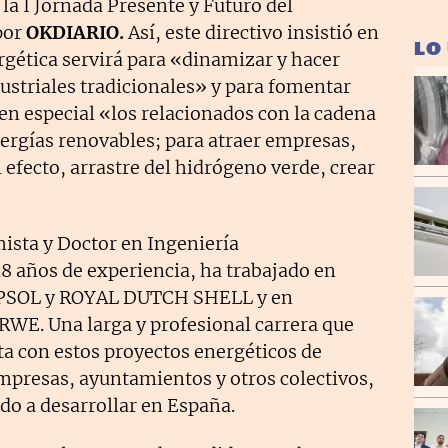
 la I Jornada Presente y Futuro del
por
OKDIARIO.
Así, este directivo insistió en
LO
rgética servirá para «dinamizar y hacer
ustriales tradicionales» y para fomentar
en especial «los relacionados con la cadena
nergías renovables; para atraer empresas,
l efecto, arrastre del hidrógeno verde, crear
sta y Doctor en Ingeniería
 años de experiencia, ha trabajado en
EPSOL y ROYAL DUTCH SHELL y en
WE. Una larga y profesional carrera que
a con estos proyectos energéticos de
empresas, ayuntamientos y otros colectivos,
o a desarrollar en España.