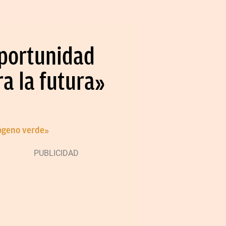
oportunidad
a la futura»
rógeno verde»