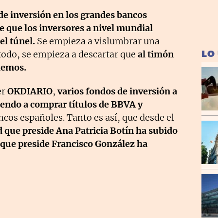
de inversión en los grandes bancos
de que los inversores a nivel mundial
el túnel.
Se empieza a vislumbrar una
LO
todo, se empieza a descartar que
al
timón
demos.
er
OKDIARIO
,
varios fondos de inversión a
viendo a comprar títulos de BBVA y
ncos españoles. Tanto es así, que desde el
d que preside Ana Patricia Botín ha subido
 que preside Francisco González ha