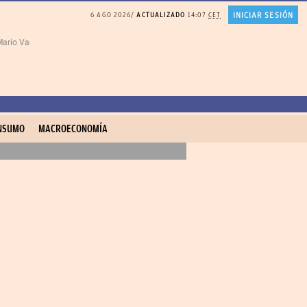
INICIAR SESIÓN
6 AGO 2026
ACTUALIZADO
14:07
CET
ario Vargas Llosa
MELÓN en agricultura madrileña
REFLEXIÓN Juan Ramón 
NSUMO
MACROECONOMÍA