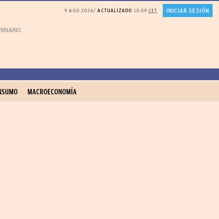
INICIAR SESIÓN
9 AGO 2026
ACTUALIZADO
10:59
CET
RINARIO gatos
Gonzalo Bernardos sobre JUBILACIÓN
NSUMO
MACROECONOMÍA