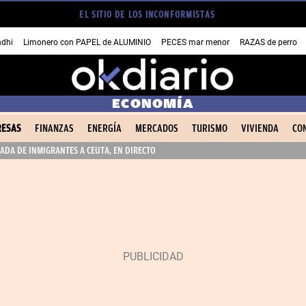
EL SITIO DE LOS INCONFORMISTAS
dhi
Limonero con PAPEL de ALUMINIO
PECES mar menor
RAZAS de perro
ECONOMÍA
ESAS
FINANZAS
ENERGÍA
MERCADOS
TURISMO
VIVIENDA
CO
ADA DE INMIGRANTES A CEUTA, EN DIRECTO