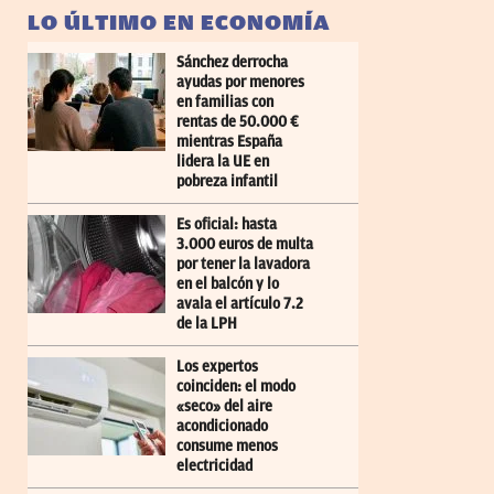
LO ÚLTIMO EN ECONOMÍA
Sánchez derrocha
ayudas por menores
en familias con
rentas de 50.000 €
mientras España
lidera la UE en
pobreza infantil
Es oficial: hasta
3.000 euros de multa
por tener la lavadora
en el balcón y lo
avala el artículo 7.2
de la LPH
Los expertos
coinciden: el modo
«seco» del aire
acondicionado
consume menos
electricidad