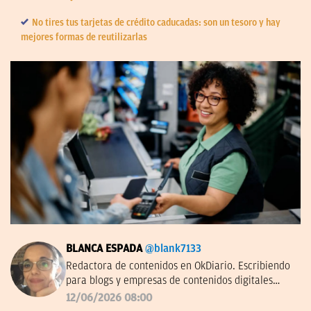
No tires tus tarjetas de crédito caducadas: son un tesoro y hay
mejores formas de reutilizarlas
BLANCA ESPADA
@blank7133
Redactora de contenidos en OkDiario. Escribiendo
para blogs y empresas de contenidos digitales
desde 2007.
12/06/2026 08:00