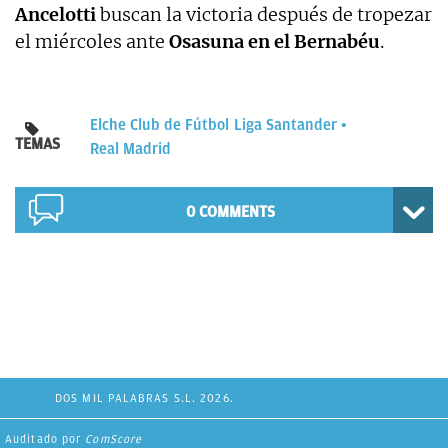
Ancelotti
buscan la victoria después de tropezar
el miércoles ante
Osasuna en el Bernabéu
.
Elche Club de Fútbol
Liga Santander
TEMAS
Real Madrid
0 COMMENTS
DOS MIL PALABRAS S.L. 2026.
Auditado por
ComScore