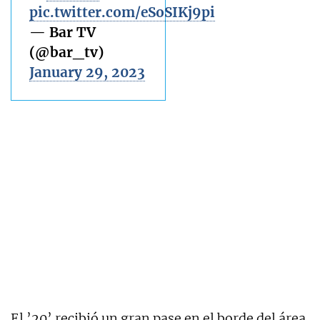
pic.twitter.com/eSoSIKj9pi
— Bar TV
(@bar_tv)
January 29, 2023
El ’20’ recibió un gran pase en el borde del área