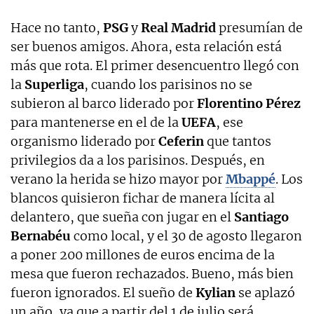
Hace no tanto,
PSG
y
Real Madrid
presumían de
ser buenos amigos. Ahora, esta relación está
más que rota. El primer desencuentro llegó con
la
Superliga
, cuando los parisinos no se
subieron al barco liderado por
Florentino Pérez
para mantenerse en el de la
UEFA
, ese
organismo liderado por
Ceferin
que tantos
privilegios da a los parisinos. Después, en
verano la herida se hizo mayor por
Mbappé
. Los
blancos quisieron fichar de manera lícita al
delantero, que sueña con jugar en el
Santiago
Bernabéu
como local, y el 30 de agosto llegaron
a poner 200 millones de euros encima de la
mesa que fueron rechazados. Bueno, más bien
fueron ignorados. El sueño de
Kylian
se aplazó
un año, ya que a partir del 1 de julio será