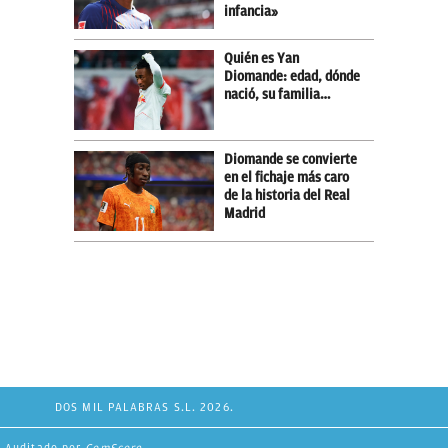
infancia»
Quién es Yan
Diomande: edad, dónde
nació, su familia…
Diomande se convierte
en el fichaje más caro
de la historia del Real
Madrid
DOS MIL PALABRAS S.L. 2026.
Auditado por
ComScore