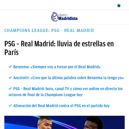
ÚLTIMAS
CHAMPIONS LEAGUE: PSG - REAL MADRID
NOTICIAS
PSG – Real Madrid: lluvia de estrellas en
REAL
París
MADRID
Benzema: «Siempre voy a forzar por el Real Madrid»
BALONCESTO
Ancelotti: «Creo que la última palabra sobre Benzema la tengo yo»
CANTERA
PSG – Real Madrid: hora, canal TV y cómo ver online en directo los
FICHAJES
octavos de final de la Champions League hoy
DIRECTO
Alineación del Real Madrid contra el PSG en el partido hoy
FEMENINO
PAPARAZZI