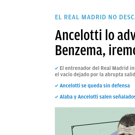
PAPARAZZI
EL REAL MADRID NO DESC
OKDIARIO
Ancelotti lo adv
Benzema, iremo
El entrenador del Real Madrid ins
el vacío dejado por la abrupta sal
Ancelotti se queda sin defensa
Alaba y Ancelotti salen señalado