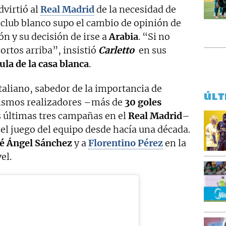
advirtió al
Real Madrid
de la necesidad de
club blanco supo el cambio de opinión de
n y su decisión de irse a
Arabia
. “Si no
cortos arriba”, insistió
Carletto
en sus
ula de la casa blanca
.
italiano, sabedor de la importancia de
ÚLT
rismos realizadores –más de
30 goles
 últimas tres campañas en el
Real Madrid
–
 el juego del equipo desde hacía una década.
sé Ángel Sánchez
y a
Florentino Pérez
en la
el.