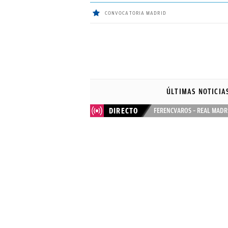
CONVOCATORIA MADRID
ÚLTIMAS
NOTICIAS
ÚLTIMAS NOTICIA
REAL
DIRECTO
FERENCVAROS – REAL MADR
MADRID
BALONCESTO
CANTERA
FICHAJES
DIRECTO
FEMENINO