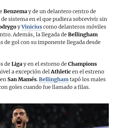
de
Benzema
y de un delantero centro de
de sistema en el que pudiera sobrevivir sin
odrygo
y
Vinicius
como delanteros móviles
ntro. Además, la llegada de
Bellingham
as de gol con su imponente llegada desde
os de
Liga
y en el estreno de
Champions
nivel a excepción del
Athletic
en el estreno
en
San Mamés
.
Bellingham
tapó los males
on goles cuando fue llamado a filas.