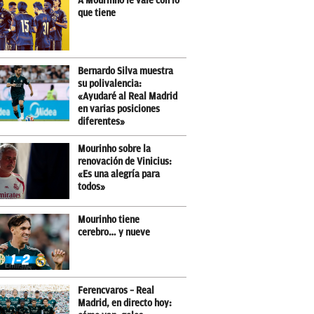
A Mourinho le vale con lo
que tiene
Bernardo Silva muestra
su polivalencia:
«Ayudaré al Real Madrid
en varias posiciones
diferentes»
Mourinho sobre la
renovación de Vinicius:
«Es una alegría para
todos»
Mourinho tiene
cerebro… y nueve
Ferencvaros – Real
Madrid, en directo hoy: