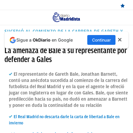
ÚLTIMAS
SUCEDIÓ AL COMIENZO DE LA CARRERA DE GARETH Y
LO CUENTA JONATHAN BARNETT
✕
Sigue a
OkDiario
en Google
Continuar
NOTICIAS
La amenaza de Bale a su representante por
REAL
defender a Gales
MADRID
BALONCESTO
El representante de Gareth Bale, Jonathan Barnett,
contó una anécdota sucedida al comienzo de la carrera del
CANTERA
futbolista del Real Madrid y en la que el agente le ofreció
jugar con Inglaterra en lugar de con Gales. Bale, que siente
FICHAJES
predilección hacia su país, no dudó en amenazar a Barnett
y poner en duda la continuidad de su relación
DIRECTO
El Real Madrid no descarta darle la carta de libertad a Bale en
FEMENINO
invierno
PAPARAZZI