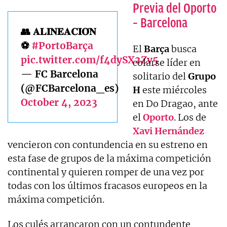
Previa del Oporto
– Barcelona
👥 𝐀𝐋𝐈𝐍𝐄𝐀𝐂𝐈𝐎́𝐍
⚽
#PortoBarça
El
Barça
busca
pic.twitter.com/f4dySX2Zv5
colarse líder en
— FC Barcelona
solitario del
Grupo
(@FCBarcelona_es)
H
este miércoles
October 4, 2023
en Do Dragao, ante
el
Oporto
. Los de
Xavi
Hernández
vencieron con contundencia en su estreno en
esta fase de grupos de la máxima competición
continental y quieren romper de una vez por
todas con los últimos fracasos europeos en la
máxima competición.
Los culés arrancaron con un contundente