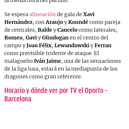
la media hora del partido.
Se espera
alineación
de gala de
Xavi
Hernández
, con
Araujo
y
Koundé
como pareja
de centrales,
Balde
y
Cancelo
como laterales,
Romeu
,
Gavi
y
Gündogan
en el centro del
campo y
Joao Félix
,
Lewandowski
y
Ferran
como previsible tridente de ataque. El
malagueño
Iván
Jaime
, una de las sensaciones
de la liga lusa, estará en la mediapunta de los
dragones como gran referente.
Horario y dónde ver por TV el Oporto –
Barcelona