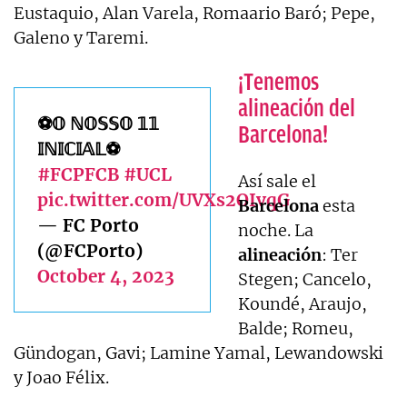
Eustaquio, Alan Varela, Romaario Baró; Pepe,
Galeno y Taremi.
¡Tenemos
alineación del
⚽𝕆 ℕ𝕆𝕊𝕊𝕆 𝟙𝟙
Barcelona!
𝕀ℕ𝕀ℂ𝕀𝔸𝕃⚽
#FCPFCB
#UCL
Así sale el
pic.twitter.com/UVXs2OIvqG
Barcelona
esta
— FC Porto
noche. La
(@FCPorto)
alineación
: Ter
October 4, 2023
Stegen; Cancelo,
Koundé, Araujo,
Balde; Romeu,
Gündogan, Gavi; Lamine Yamal, Lewandowski
y Joao Félix.