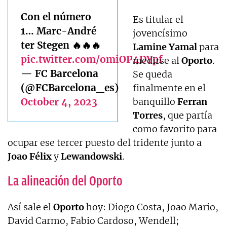
Con el número
Es titular el
1… Marc-André
jovencísimo
ter Stegen 🔥🔥🔥
Lamine
Yamal
para
pic.twitter.com/omiOP4DYpf
medirse al
Oporto
.
— FC Barcelona
Se queda
(@FCBarcelona_es)
finalmente en el
October 4, 2023
banquillo
Ferran
Torres
, que partía
como favorito para
ocupar ese tercer puesto del tridente junto a
Joao
Félix
y
Lewandowski
.
La alineación del Oporto
Así sale el
Oporto
hoy: Diogo Costa, Joao Mario,
David Carmo, Fabio Cardoso, Wendell;