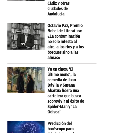
Cádiz y otras
ciudades de
Andalucía
Octavio Paz, Premio
Nobel de Literatura:
«La contaminación
no solo infesta al
aire, a los ríos y a los
bosques sino a las
almas»
Ya en cines: ‘El
último mono’, la
comedia de Juan
Dávila y Susana
Abaitua lidera una
cartelera que busca
sobrevivir al éxito de
Spider-Man y ‘La
Odisea’
Predicción del
horóscopo para