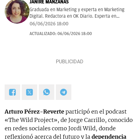
JANIRE MANZANAS
Graduada en Marketing y experta en Marketing
Digital. Redactora en OK Diario. Experta en
curiosidades, mascotas, consumo y Lotería de
06/06/2026 18:00
Navidad.
ACTUALIZADO:
06/06/2026 18:00
Arturo Pérez-Reverte
participó en el podcast
«The Wild Project», de Jorge Carrillo, conocido
en redes sociales como Jordi Wild, donde
reflexionó acerca del futuro y la
dependencia