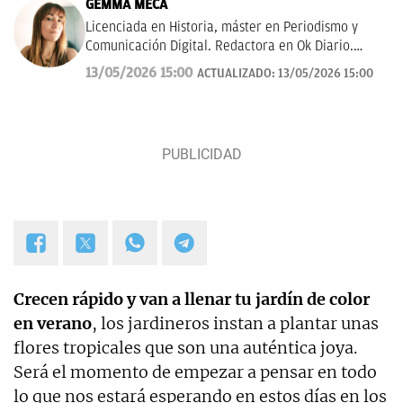
GEMMA MECA
Licenciada en Historia, máster en Periodismo y
Comunicación Digital. Redactora en Ok Diario.
Cuento historias, soy amante de los astros, sigo a la
13/05/2026 15:00
ACTUALIZADO:
13/05/2026 15:00
luna, los TT de Twitter y las tendencias en moda.
Experta en noticias de consumo, lifestyle, recetas y
Lotería de Navidad.
Crecen rápido y van a llenar tu jardín de color
en verano
, los jardineros instan a plantar unas
flores tropicales que son una auténtica joya.
Será el momento de empezar a pensar en todo
lo que nos estará esperando en estos días en los