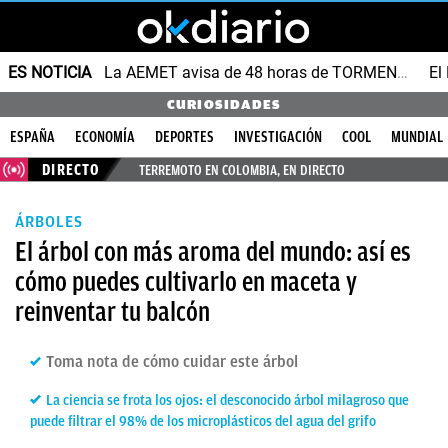
ES NOTICIA
La AEMET avisa de 48 horas de TORMENTAS y GRANIZO
CURIOSIDADES
ESPAÑA
ECONOMÍA
DEPORTES
INVESTIGACIÓN
COOL
MUNDIAL
DIRECTO
TERREMOTO EN COLOMBIA, EN DIRECTO
ÁRBOLES
El árbol con más aroma del mundo: así es
cómo puedes cultivarlo en maceta y
reinventar tu balcón
Toma nota de cómo cuidar este árbol
La ciencia se frota los ojos: el desconocido árbol milagroso que
puede filtrar el 98% de los microplásticos del agua del grifo