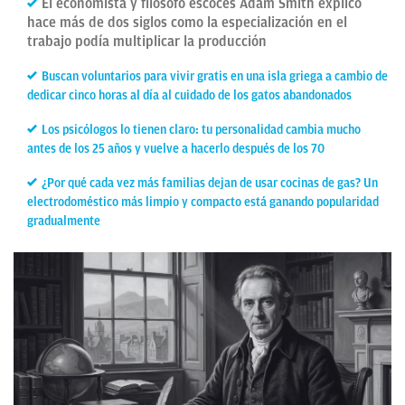
El economista y filósofo escocés Adam Smith explicó
hace más de dos siglos como la especialización en el
trabajo podía multiplicar la producción
Buscan voluntarios para vivir gratis en una isla griega a cambio de
dedicar cinco horas al día al cuidado de los gatos abandonados
Los psicólogos lo tienen claro: tu personalidad cambia mucho
antes de los 25 años y vuelve a hacerlo después de los 70
¿Por qué cada vez más familias dejan de usar cocinas de gas? Un
electrodoméstico más limpio y compacto está ganando popularidad
gradualmente