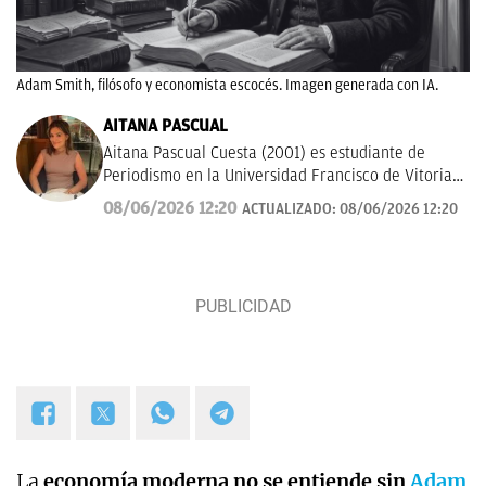
Adam Smith, filósofo y economista escocés. Imagen generada con IA.
AITANA PASCUAL
Aitana Pascual Cuesta (2001) es estudiante de
Periodismo en la Universidad Francisco de Vitoria
de Madrid desde el 2023. Escogió esta profesión
08/06/2026 12:20
ACTUALIZADO:
08/06/2026 12:20
por su gran vocación con la comunicación y la
escritura. Hoy en día, tiene mucho interés por la
historia, deportes y actualidad. Su principal
objetivo es seguir formándose y aprender a contar
los sucesos de forma clara y rigurosa.
La
economía moderna no se entiende sin
Adam