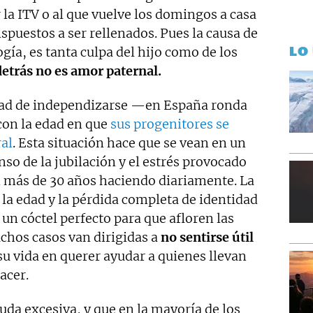
 la ITV o al que vuelve los domingos a casa
spuestos a ser rellenados. Pues la causa de
LO
ogía, es tanta culpa del hijo como de los
detrás no es amor paternal.
edad de independizarse —en España ronda
con la edad en que
sus progenitores se
ral
. Esta situación hace que se vean en un
so de la jubilación y el estrés provocado
n más de 30 años haciendo diariamente. La
or la edad y la pérdida completa de identidad
n cóctel perfecto para que afloren las
chos casos van dirigidas a
no sentirse útil
su vida en querer ayudar a quienes llevan
acer.
da excesiva, y que en la mayoría de los