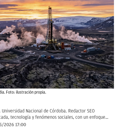
a. Foto: ilustración propia.
a Universidad Nacional de Córdoba. Redactor SEO
icada, tecnología y fenómenos sociales, con un enfoque
ctor cómo los grandes temas de hoy impactan en su vida
5/2026 17:00