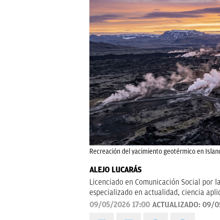
Recreación del yacimiento geotérmico en Islandi
ALEJO LUCARÁS
Licenciado en Comunicación Social por l
especializado en actualidad, ciencia apl
divulgativo y orientado a explicar al le
09/05/2026 17:00
ACTUALIZADO:
09/0
cotidiana.